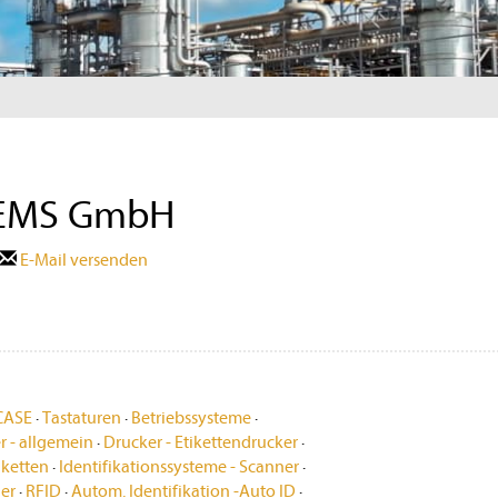
EMS GmbH
E-Mail versenden
CASE
·
Tastaturen
·
Betriebssysteme
·
r - allgemein
·
Drucker - Etikettendrucker
·
iketten
·
Identifikationssysteme - Scanner
·
er
·
RFID
·
Autom. Identifikation -Auto ID
·