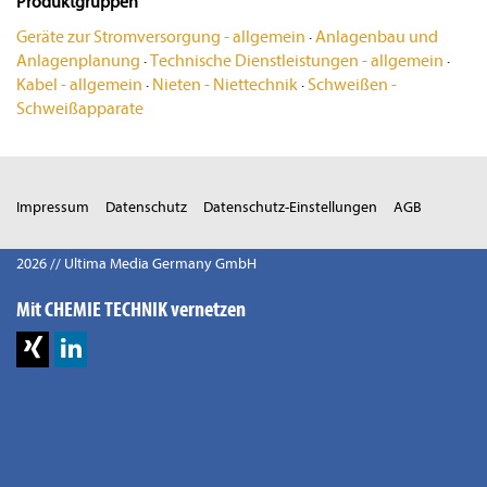
Produktgruppen
Geräte zur Stromversorgung - allgemein
·
Anlagenbau und
Anlagenplanung
·
Technische Dienstleistungen - allgemein
·
Kabel - allgemein
·
Nieten - Niettechnik
·
Schweißen -
Schweißapparate
Impressum
Datenschutz
Datenschutz-Einstellungen
AGB
2026 // Ultima Media Germany GmbH
Mit CHEMIE TECHNIK vernetzen