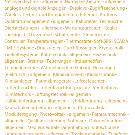
Netzwerktechnik - allgemein
·
Hardware (Geräte) - allgemein
·
analoge und digitale Anzeigen - Displays
·
Zugriffssicherung
·
Wireless Technik und Komponenten
·
Ethernet
·
Profibus
·
Qualitätsmanagement - allgemein
·
Kalibrierer
·
Technische
Dienstleistungen - allgemein
·
Wartungsarbeiten
·
Regler -
sonstige
·
I - O dezentral
·
Schaltgeräte - Steuergeräte -
Controller
·
Temperaturregler - Thermostate
·
Soft-SPS
·
SCADA
- MES-Systeme
·
Druckregler
·
Durchflussregler
·
Kryotechnik -
Tiefkältesysteme
·
Kältetechnik - allgemein
·
Heiztechnik -
allgemein
·
Brenner - Feuerungen - Industrieöfen
·
Temperiergeräte
·
Wärmetauscher (Einbau)
·
Heizungen
(elektrisch) - allgemein
·
Klimakammern - Klimaschränke
·
Klimaanlagen - Raumklimageräte
·
Luftbefeuchter
·
Luftentfeuchter - Luftentfeuchtungsgeräte
·
Ventilatoren
·
Klimatechnik - Lüftungstechnik - allgemein
·
Halbleiterfertigung - allgemein
·
Hybridfertigung - allgemein
·
Kautschukverarbeitung - allgemein
·
Photovoltaik-
Modulfertigung
·
Photovoltaik - allgemein
·
Reinraumtechnik -
allgemein
·
Qualitätssicherung (Software - Dokumentation) -
allgemein
·
Medienneutrale Datenhaltung
·
Kühlschränke
·
Laboreinrichtungen - allgemein
·
Trockenschränke
·
Zulieferer