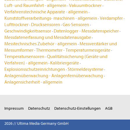
Luft- und Raumfahrt - allgemein
·
Vakuumtrockner
·
Verfahrenstechnische Apparate - allgemein
·
Kunststoffverarbeitungs- maschinen - allgemein
·
Verdampfer
·
Lufttrockner
·
Drucksensoren
·
Gas-Sensoren
·
Geschwindigkeitssensor
·
Datenlogger - Messdatenspeicher
·
Messdatenerfassung und Messdatenausgabe
·
Messtechnisches Zubehör - allgemein
·
Messverstärker und
Messumformer
·
Thermometer - Temperaturmessgeräte
·
Temperatursensoren
·
Qualitätssicherung (Geräte und
Verfahren) - allgemein
·
Kalibriergeräte
·
Explosionsschutzeinrichtungen
·
Störmeldesysteme
·
Anlagenüberwachung - Anlagenfernüberwachung
·
Anlagensicherheit - allgemein
Impressum
Datenschutz
Datenschutz-Einstellungen
AGB
2026 // Ultima Media Germany GmbH