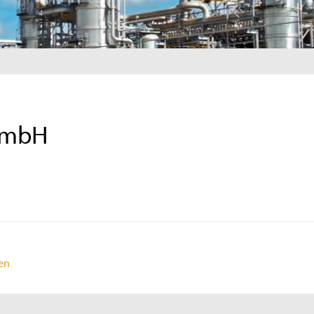
GmbH
ren