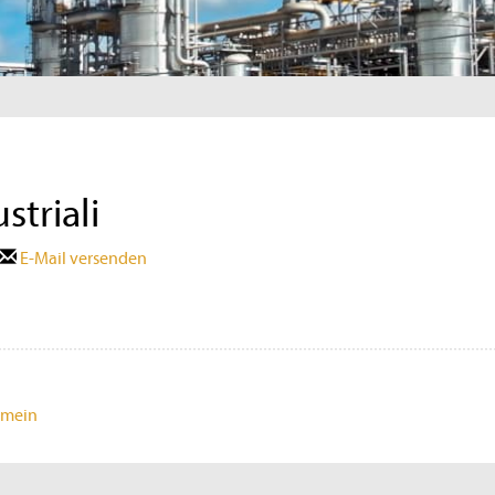
striali
E-Mail versenden
emein