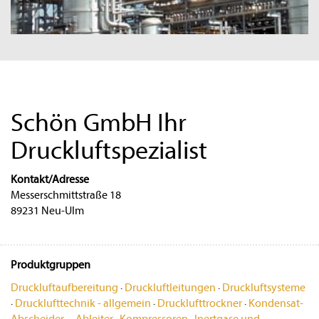
Schön GmbH Ihr
Druckluftspezialist
Kontakt/Adresse
Messerschmittstraße 18
89231 Neu-Ulm
Produktgruppen
Druckluftaufbereitung
·
Druckluftleitungen
·
Druckluftsysteme
·
Drucklufttechnik - allgemein
·
Drucklufttrockner
·
Kondensat-
Abscheider - -Ableiter
·
Kompressoren
·
Inertgase und