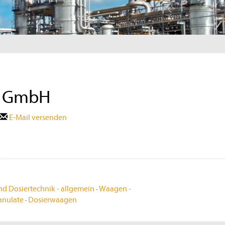
k GmbH
E-Mail versenden
d Dosiertechnik - allgemein
·
Waagen -
ranulate
·
Dosierwaagen