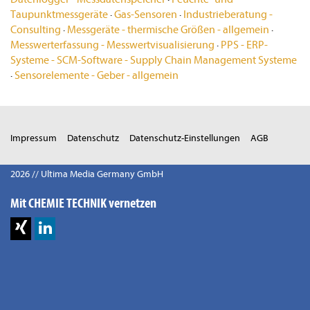
Taupunktmessgeräte
·
Gas-Sensoren
·
Industrieberatung -
Consulting
·
Messgeräte - thermische Größen - allgemein
·
Messwerterfassung - Messwertvisualisierung
·
PPS - ERP-
Systeme - SCM-Software - Supply Chain Management Systeme
·
Sensorelemente - Geber - allgemein
Impressum
Datenschutz
Datenschutz-Einstellungen
AGB
2026 // Ultima Media Germany GmbH
Mit CHEMIE TECHNIK vernetzen