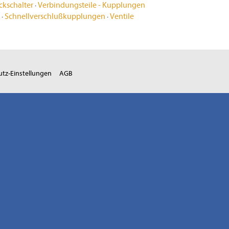
ckschalter
·
Verbindungsteile - Kupplungen
·
Schnellverschlußkupplungen
·
Ventile
tz-Einstellungen
AGB