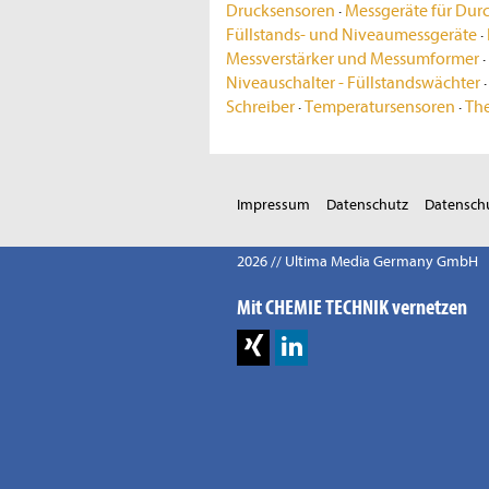
Drucksensoren
·
Messgeräte für Dur
Füllstands- und Niveaumessgeräte
·
Messverstärker und Messumformer
·
Niveauschalter - Füllstandswächter
Schreiber
·
Temperatursensoren
·
Th
Impressum
Datenschutz
Datenschu
2026 // Ultima Media Germany GmbH
Mit CHEMIE TECHNIK vernetzen