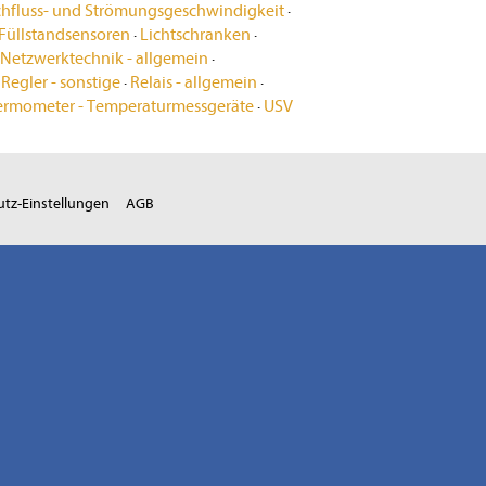
chfluss- und Strömungsgeschwindigkeit
·
Füllstandsensoren
·
Lichtschranken
·
Netzwerktechnik - allgemein
·
·
Regler - sonstige
·
Relais - allgemein
·
ermometer - Temperaturmessgeräte
·
USV
tz-Einstellungen
AGB