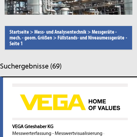
Startseite
>
Mess- und Analysentechnik
>
Messgeräte -
mech. - geom. Größen
>
Füllstands- und Niveaumessgeräte
-
Seite 1
Suchergebnisse (69)
VEGA Grieshaber KG
Messwerterfassung - Messwertvisualisierung
·