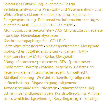
Forschung+Entwicklung - allgemein
·
Design
·
Verfahrensentwicklung
·
Werkstoff- und Materialentwicklung
·
Wirkstoffentwicklung
·
Energieerzeugung - allgemein
·
Energieoptimierung
·
Datenbanken
·
Information - sonstiges -
allgemein
·
AOX - BSB - CSB - TOC - Keimzahl
·
Atomabsorptionsspektrometer - AAS
·
Chromatographiegeräte
- sonstige
·
Elementaranalysatoren
·
Gaschromatographiegeräte - GC
·
HPLC
·
Leitfähigkeitsmessgeräte
·
Massenspektrometer
·
Messgeräte
biolog. - chem. Stoffeigenschaften - allgemein
·
NMR-
Spektrometer
·
pH-Meter
·
Redox-Messgerät
·
Röntgenfluoreszenzspektrometer - RFA
·
Spektrometer -
Photometer - sonstige
·
Patente - allgemein
·
Gesetze und
Regeln - allgemein
·
technische Regeln
·
Umweltrecht
·
Abfallaufbereitung - Wertstoffaufbereitung - allgemein
·
Luftreinhaltung - Abgasreinigung - allgemein
·
Abwasserbehandlung - allgemein
·
Schlammbehandlung -
Schlammbehandlungsanlagen
·
Kunststoffrecycling
·
Anlagen
zur Lösemittelrückgewinnung
·
Recyclinganlagen - sonstige