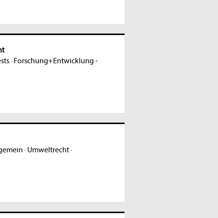
nt
sts
·
Forschung+Entwicklung -
lgemein
·
Umweltrecht
·