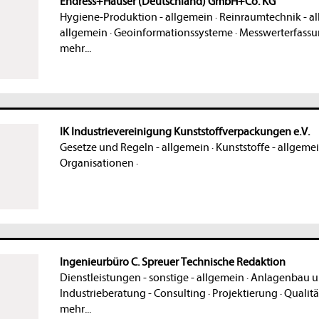
Endress+Hauser (Deutschland) GmbH+Co. KG
Hygiene-Produktion - allgemein
·
Reinraumtechnik - a
allgemein
·
Geoinformationssysteme
·
Messwerterfassu
mehr...
IK Industrievereinigung Kunststoffverpackungen e.V.
Gesetze und Regeln - allgemein
·
Kunststoffe - allgeme
Organisationen
·
Ingenieurbüro C. Spreuer Technische Redaktion
Dienstleistungen - sonstige - allgemein
·
Anlagenbau u
Industrieberatung - Consulting
·
Projektierung
·
Qualit
mehr...