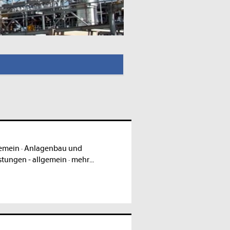
gemein
·
Anlagenbau und
stungen - allgemein
·
mehr...