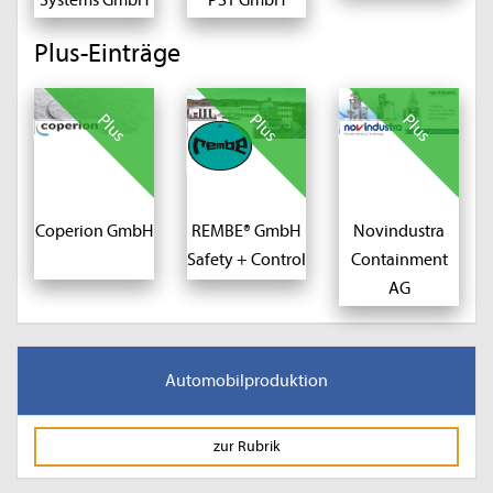
Systems GmbH
PST GmbH
Plus-Einträge
Plus
Plus
Plus
Coperion GmbH
REMBE® GmbH
Novindustra
Safety + Control
Containment
AG
Automobilproduktion
zur Rubrik