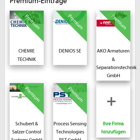
Premium-Einträge
Premium
Premium
Premium
CHEMIE
DENIOS SE
AKO Armaturen
TECHNIK
&
Separationstechnik
GmbH
Premium
Premium
+
Schubert &
Process Sensing
Ihre Firma
Salzer Control
Technologies
hinzufügen