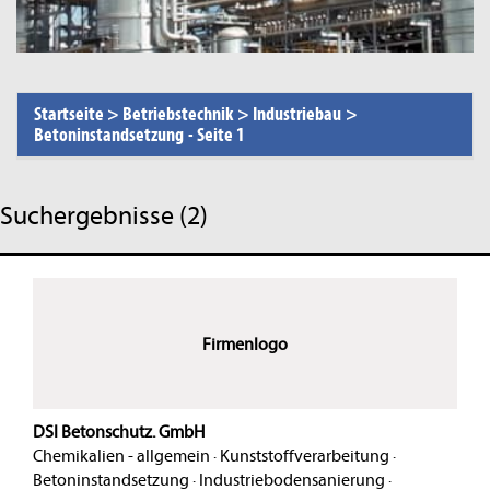
Startseite
>
Betriebstechnik
>
Industriebau
>
Betoninstandsetzung
-
Seite 1
Suchergebnisse (2)
Firmenlogo
DSI Betonschutz. GmbH
Chemikalien - allgemein
·
Kunststoffverarbeitung
·
Betoninstandsetzung
·
Industriebodensanierung
·