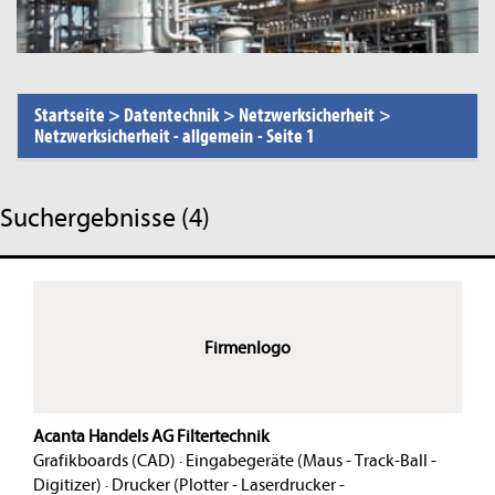
Startseite
>
Datentechnik
>
Netzwerksicherheit
>
Netzwerksicherheit - allgemein
-
Seite 1
Suchergebnisse (4)
Firmenlogo
Acanta Handels AG Filtertechnik
Grafikboards (CAD)
·
Eingabegeräte (Maus - Track-Ball -
Digitizer)
·
Drucker (Plotter - Laserdrucker -