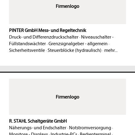
Firmenlogo
PINTER GmbH Mess- und Regeltechnik
Druck- und Differenzdruckschalter
·
Niveauschalter -
Füllstandswächter
·
Grenzsignalgeber - allgemein
·
Sicherheitsventile
·
Steuerblöcke (hydraulisch)
·
mehr...
Firmenlogo
R. STAHL Schaltgeräte GmbH
Näherungs- und Endschalter
·
Notstromversorgung
·
Monitore - Displays
·
Industrie-PCs
·
Bedienterminal
·