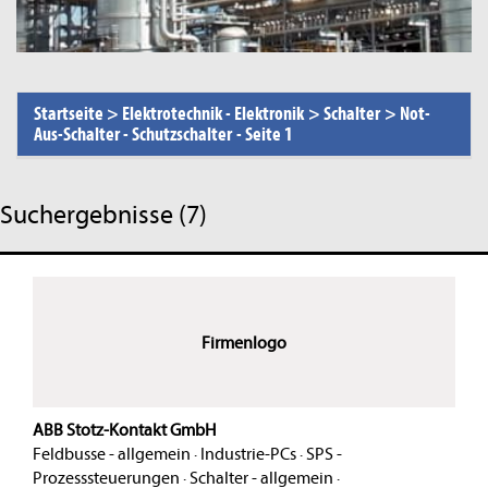
Startseite
>
Elektrotechnik - Elektronik
>
Schalter
>
Not-
Aus-Schalter - Schutzschalter
-
Seite 1
Suchergebnisse (7)
Firmenlogo
ABB Stotz-Kontakt GmbH
Feldbusse - allgemein
·
Industrie-PCs
·
SPS -
Prozesssteuerungen
·
Schalter - allgemein
·