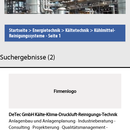
Startseite
>
Energietechnik
>
Kältetechnik
>
Kühlmittel-
Reinigungssysteme
-
Seite 1
Suchergebnisse (2)
Firmenlogo
DeTec GmbH Kälte-Klima-Druckluft-Reinigungs-Technik
Anlagenbau und Anlagenplanung
·
Industrieberatung -
Consulting
·
Projektierung
·
Qualitätsmanagement -