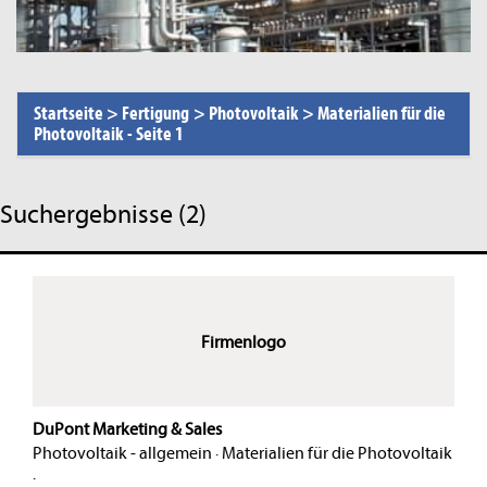
Startseite
>
Fertigung
>
Photovoltaik
>
Materialien für die
Photovoltaik
-
Seite 1
Suchergebnisse (2)
Firmenlogo
DuPont Marketing & Sales
Photovoltaik - allgemein
·
Materialien für die Photovoltaik
·