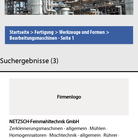
Startseite
>
Fertigung
>
Werkzeuge und Formen
>
Bearbeitungsmaschinen
-
Seite 1
Suchergebnisse (3)
Firmenlogo
NETZSCH-Feinmahltechnik GmbH
Zerkleinerungsmaschinen - allgemein
·
Mühlen
·
Homogenisatoren
·
Mischtechnik - allgemein
·
Rührer
·