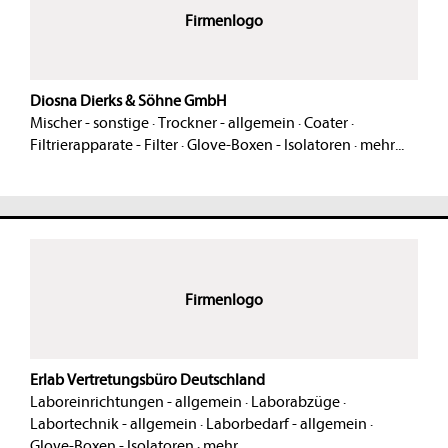
Firmenlogo
Diosna Dierks & Söhne GmbH
Mischer - sonstige
·
Trockner - allgemein
·
Coater
·
Filtrierapparate - Filter
·
Glove-Boxen - Isolatoren
·
mehr...
Firmenlogo
Erlab Vertretungsbüro Deutschland
Laboreinrichtungen - allgemein
·
Laborabzüge
·
Labortechnik - allgemein
·
Laborbedarf - allgemein
·
Glove-Boxen - Isolatoren
·
mehr...