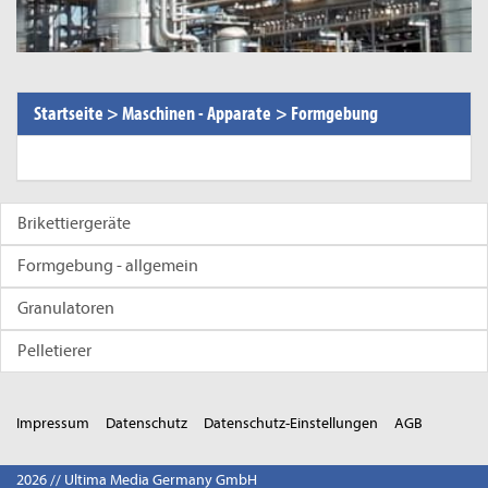
Startseite
>
Maschinen - Apparate
>
Formgebung
Brikettiergeräte
Formgebung - allgemein
Granulatoren
Pelletierer
Impressum
Datenschutz
Datenschutz-Einstellungen
AGB
2026 // Ultima Media Germany GmbH