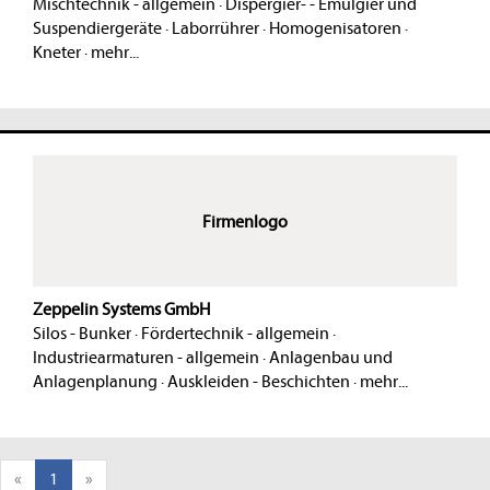
Mischtechnik - allgemein
·
Dispergier- - Emulgier und
Suspendiergeräte
·
Laborrührer
·
Homogenisatoren
·
Kneter
·
mehr...
Firmenlogo
Zeppelin Systems GmbH
Silos - Bunker
·
Fördertechnik - allgemein
·
Industriearmaturen - allgemein
·
Anlagenbau und
Anlagenplanung
·
Auskleiden - Beschichten
·
mehr...
«
1
»