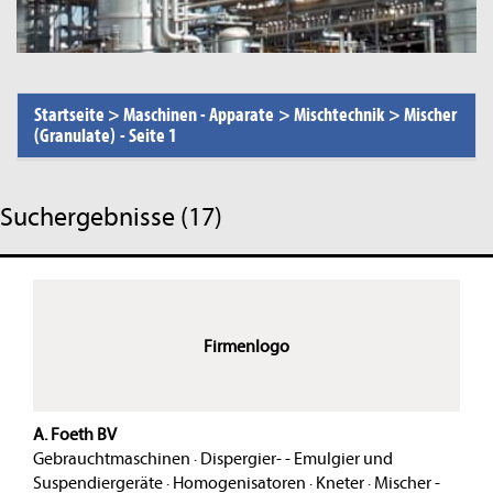
Startseite
>
Maschinen - Apparate
>
Mischtechnik
>
Mischer
(Granulate)
-
Seite 1
Suchergebnisse (17)
Firmenlogo
A. Foeth BV
Gebrauchtmaschinen
·
Dispergier- - Emulgier und
Suspendiergeräte
·
Homogenisatoren
·
Kneter
·
Mischer -