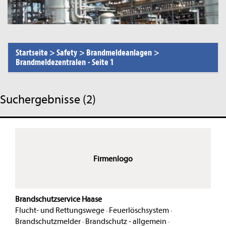
Startseite
>
Safety
>
Brandmeldeanlagen
>
Brandmeldezentralen
-
Seite 1
Suchergebnisse (2)
Firmenlogo
Brandschutzservice Haase
Flucht- und Rettungswege
·
Feuerlöschsystem
·
Brandschutzmelder
·
Brandschutz - allgemein
·