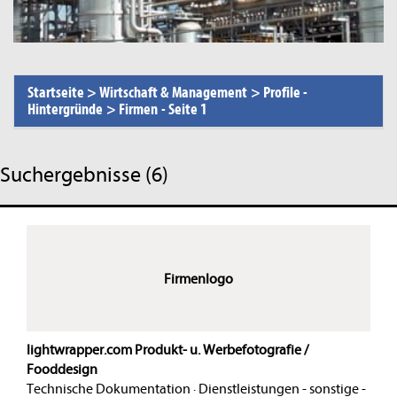
Startseite
>
Wirtschaft & Management
>
Profile -
Hintergründe
>
Firmen
-
Seite 1
Suchergebnisse (6)
Firmenlogo
lightwrapper.com Produkt- u. Werbefotografie /
Fooddesign
Technische Dokumentation
·
Dienstleistungen - sonstige -