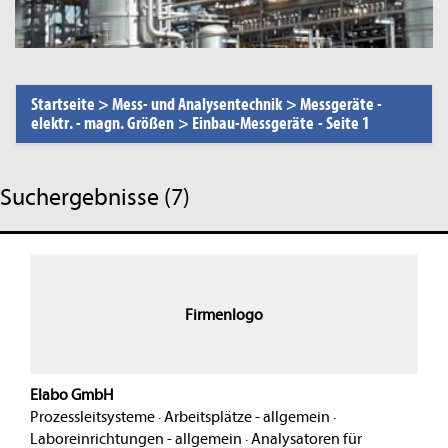
Startseite
>
Mess- und Analysentechnik
>
Messgeräte -
elektr. - magn. Größen
>
Einbau-Messgeräte
-
Seite 1
Suchergebnisse (7)
Firmenlogo
Elabo GmbH
Prozessleitsysteme
·
Arbeitsplätze - allgemein
·
Laboreinrichtungen - allgemein
·
Analysatoren für