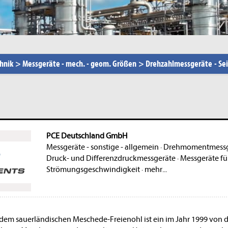
hnik
>
Messgeräte - mech. - geom. Größen
>
Drehzahlmessgeräte
-
Sei
PCE Deutschland GmbH
Messgeräte - sonstige - allgemein
·
Drehmomentmessg
Druck- und Differenzdruckmessgeräte
·
Messgeräte fü
Strömungsgeschwindigkeit
·
mehr...
em sauerländischen Meschede-Freienohl ist ein im Jahr 1999 von 