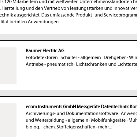
ls 120 Mitarbeitern und mit weltweiten Unternehmensstandorten ha
, Herstellung und den Vertrieb von leistungsstarken und innovativ
technik ausgerichtet. Das umfassende Produkt- und Serviceprogram
ilität bei allen Anwendungen.
Baumer Electric AG
Fotodetektoren
·
Schalter - allgemein
·
Drehgeber - Win
Antriebe - pneumatisch
·
Lichtschranken und Lichttaste
ecom instruments GmbH Messgeräte Datentechnik K
Archivierungs- und Dokumentationssoftware
·
Anwendu
und Weiterbildung - allgemein
·
Mobilfunkgeräte
·
Mult
biolog. - chem. Stoffeigenschaften
·
mehr...