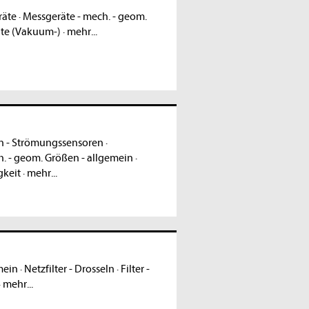
räte
·
Messgeräte - mech. - geom.
te (Vakuum-)
·
mehr...
n - Strömungssensoren
·
. - geom. Größen - allgemein
·
gkeit
·
mehr...
mein
·
Netzfilter - Drosseln
·
Filter -
·
mehr...