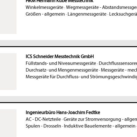
HKM Hermann Kube Messtechnik
Winkelmessgeräte
·
Wegmessgeräte - Abstandsmessge
Größen - allgemein
·
Längenmessgeräte
·
Lecksuchgerä
ICS Schneider Messtechnik GmbH
Füllstands- und Niveaumessgeräte
·
Durchflusssensore
Durchsatz- und Mengenmessgeräte
·
Messgeräte - mech
Messgeräte für Durchfluss- und Strömungsgeschwindi
Ingenieurbüro Hans-Joachim Fedtke
AC - DC-Netzteile
·
Geräte zur Stromversorgung - allge
Spulen - Drosseln
·
Induktive Bauelemente - allgemein