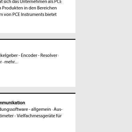
t sich das Unternehmen als PCE
en Produkten in den Bereichen
m von PCE Instruments bietet
kelgeber - Encoder - Resolver
·
r
·
mehr...
ommunikation
ngssoftware - allgemein
·
Aus-
imeter - Vielfachmessgeräte für