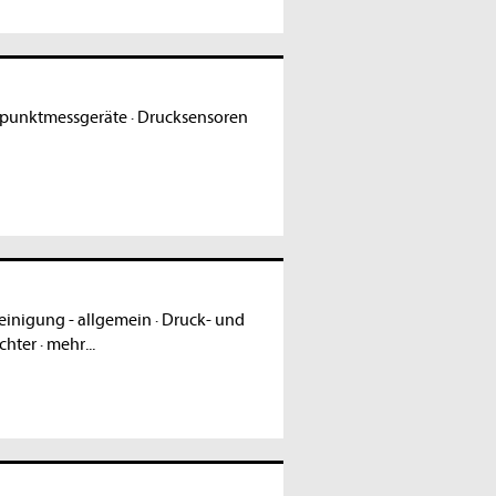
upunktmessgeräte
·
Drucksensoren
einigung - allgemein
·
Druck- und
chter
·
mehr...