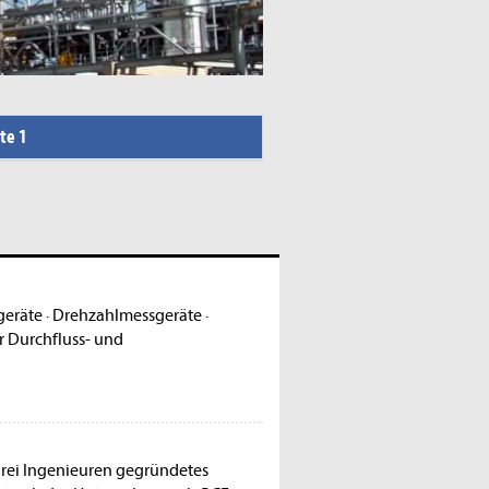
te 1
eräte
·
Drehzahlmessgeräte
·
r Durchfluss- und
drei Ingenieuren gegründetes