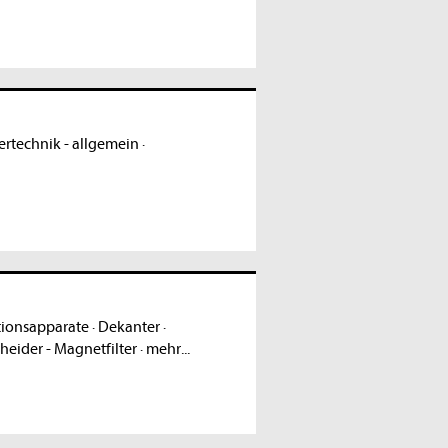
rtechnik - allgemein
·
tionsapparate
·
Dekanter
·
heider - Magnetfilter
·
mehr...