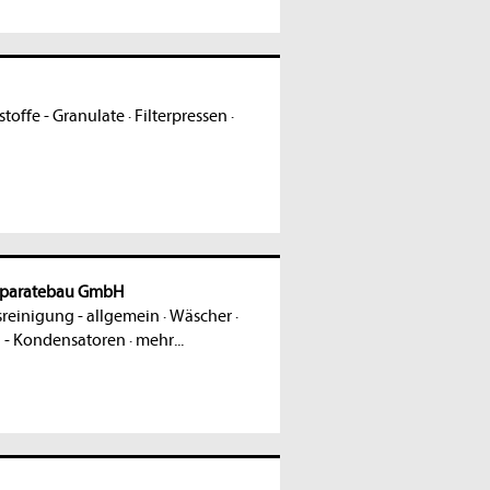
stoffe - Granulate
·
Filterpressen
·
pparatebau GmbH
sreinigung - allgemein
·
Wäscher
·
n - Kondensatoren
·
mehr...