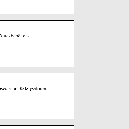
Druckbehälter
·
Gaswäsche
·
Katalysatoren -