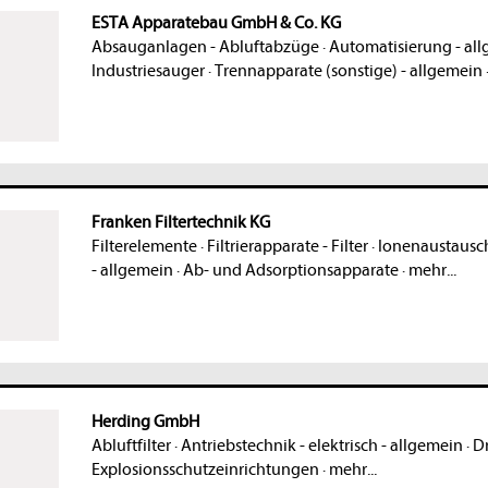
ESTA Apparatebau GmbH & Co. KG
Absauganlagen - Abluftabzüge
·
Automatisierung - al
Industriesauger
·
Trennapparate (sonstige) - allgemein
Franken Filtertechnik KG
Filterelemente
·
Filtrierapparate - Filter
·
Ionenaustausc
- allgemein
·
Ab- und Adsorptionsapparate
·
mehr...
Herding GmbH
Abluftfilter
·
Antriebstechnik - elektrisch - allgemein
·
Dr
Explosionsschutzeinrichtungen
·
mehr...