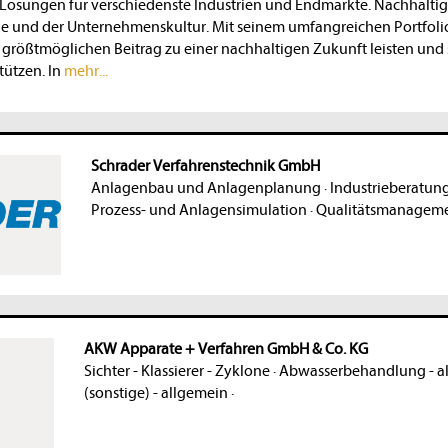
 Lösungen für verschiedenste Industrien und Endmärkte. Nachhaltigke
egie und der Unternehmenskultur. Mit seinem umfangreichen Portfol
ößtmöglichen Beitrag zu einer nachhaltigen Zukunft leisten und 
tützen. In
mehr...
Schrader Verfahrenstechnik GmbH
Anlagenbau und Anlagenplanung
·
Industrieberatung
Prozess- und Anlagensimulation
·
Qualitätsmanageme
AKW Apparate + Verfahren GmbH & Co. KG
Sichter - Klassierer - Zyklone
·
Abwasserbehandlung - a
(sonstige) - allgemein
·