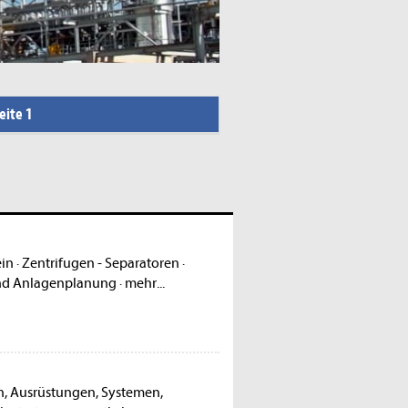
eite 1
ein
·
Zentrifugen - Separatoren
·
nd Anlagenplanung
·
mehr...
en, Ausrüstungen, Systemen,