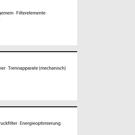
lgemein
·
Filterelemente
·
·
her
·
Trennapparate (mechanisch)
uckfilter
·
Energieoptimierung
·