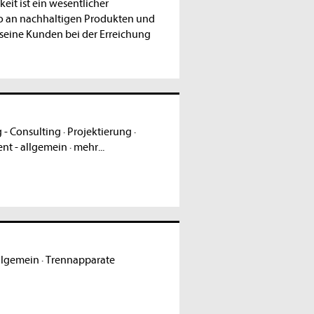
it ist ein wesentlicher
io an nachhaltigen Produkten und
seine Kunden bei der Erreichung
 - Consulting
·
Projektierung
·
nt - allgemein
·
mehr...
llgemein
·
Trennapparate